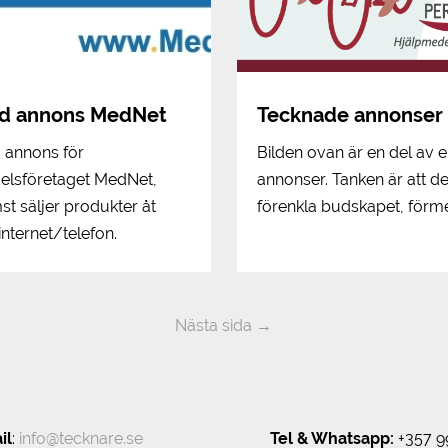
d annons MedNet
Tecknade annonser
annons för
Bilden ovan är en del av e
elsföretaget MedNet,
annonser. Tanken är att d
t säljer produkter åt
förenkla budskapet, förm
internet/telefon.
Nästa sida →
il
:
info@tecknare.se
Tel & Whatsapp:
+357 9