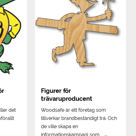
ör
Figurer för
trävaruproducent
ller det
Woodsafe är ett företag som
förallt
tillverkar brandbeständigt trä. Och
de ville skapa en
informationskampanj som
→