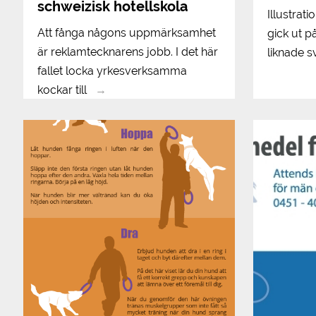
schweizisk hotellskola
Illustrat
Att fånga någons uppmärksamhet
gick ut p
är reklamtecknarens jobb. I det här
liknade s
fallet locka yrkesverksamma
kockar till
→