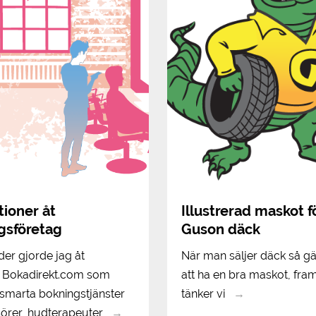
ationer åt
Illustrerad maskot f
gsföretag
Guson däck
der gjorde jag åt
När man säljer däck så gä
t Bokadirekt.com som
att ha en bra maskot, fram
 smarta bokningstjänster
tänker vi
→
risörer, hudterapeuter
→