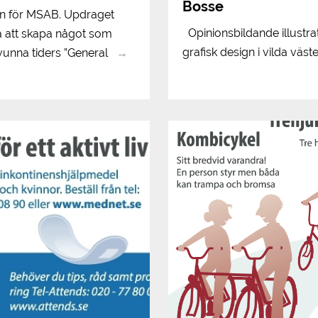
Bosse
ion för MSAB. Updraget
Opinionsbildande illustra
å att skapa något som
grafisk design i vilda väster
vunna tiders ”General
→