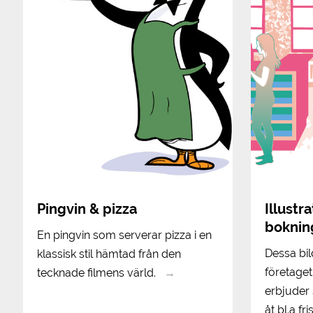
Pingvin & pizza
Illustr
boknin
En pingvin som serverar pizza i en
Dessa bil
klassisk stil hämtad från den
företage
tecknade filmens värld.
→
erbjuder
åt bl.a f