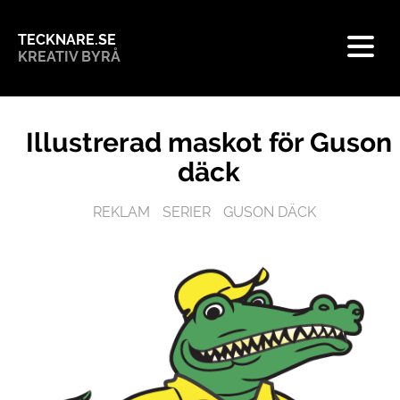
TECKNARE.SE
KREATIV BYRÅ
Illustrerad maskot för Guson
däck
REKLAM
SERIER
GUSON DÄCK