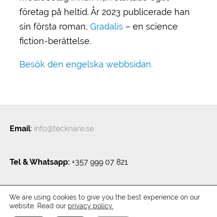
företag på heltid. År 2023 publicerade han
sin första roman,
Gradalis
– en science
fiction-berättelse.
Besök den engelska webbsidan.
Email
:
info@tecknare.se
Tel & Whatsapp:
+357 999 07 821
We are using cookies to give you the best experience on our
Privacy policy
website. Read our
privacy policy.
Tecknare.se - Kreativ byrå