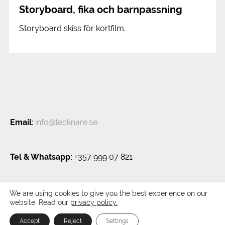
Storyboard, fika och barnpassning
Storyboard skiss för kortfilm.
Email
:
info@tecknare.se
Tel & Whatsapp:
+357 999 07 821
We are using cookies to give you the best experience on our
Privacy policy
website. Read our
privacy policy.
Tecknare.se - Kreativ byrå
Powered by
Wordpress
Lemesos by
RT
Accept
Reject
Settings