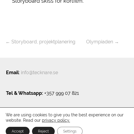
Storyboard skiss för kortfilm.
←
Storyboard, projektplanering
Olympiaden
→
Email
:
info@tecknare.se
Tel & Whatsapp:
+357 999 07 821
We are using cookies to give you the best experience on our
Privacy policy
website. Read our
privacy policy.
Tecknare.se - Kreativ byrå
Powered by
Wordpress
Lemesos by
RT
Accept
Reject
Settings