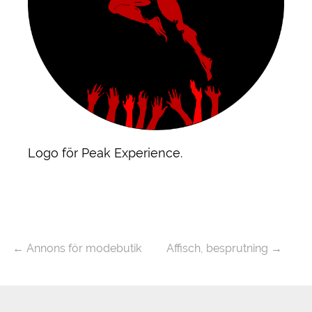
Logo för Peak Experience.
←
Annons för modebutik
Affisch, besprutning
→