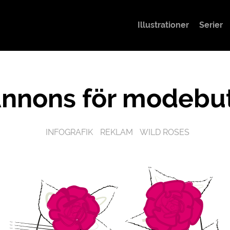
Illustrationer
Serier
nnons för modebut
INFOGRAFIK
REKLAM
WILD ROSES