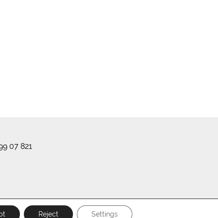
99 07 821
pt
Reject
Settings