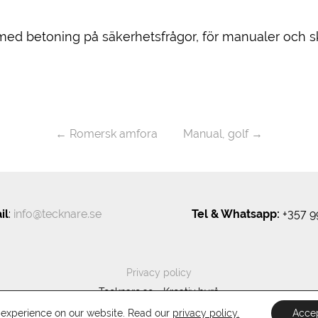
r med betoning på säkerhetsfrågor, för manualer och 
←
Romersk amfora
Manual, golf
→
il
:
info@tecknare.se
Tel & Whatsapp:
+357 9
Privacy policy
Tecknare.se - Kreativ byrå
Powered by
Wordpress
Lemesos by
RT
t experience on our website. Read our
privacy policy.
Acce