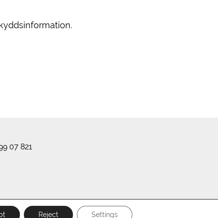
skyddsinformation.
99 07 821
pt
Reject
Settings