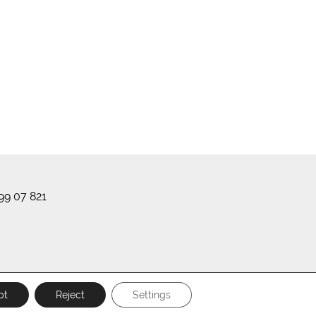
99 07 821
pt
Reject
Settings