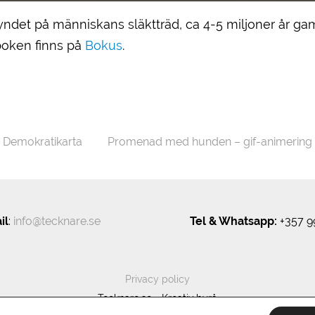
lfyndet på människans släktträd, ca 4-5 miljoner år g
 boken finns på
Bokus
.
←
Demokratikarta
Promenad med hunden – gif-animering
il
:
info@tecknare.se
Tel & Whatsapp:
+357 9
Privacy policy
Tecknare.se - Kreativ byrå