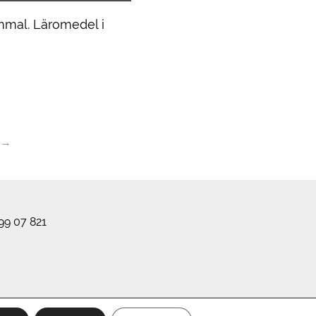
ammal. Läromedel i
→
99 07 821