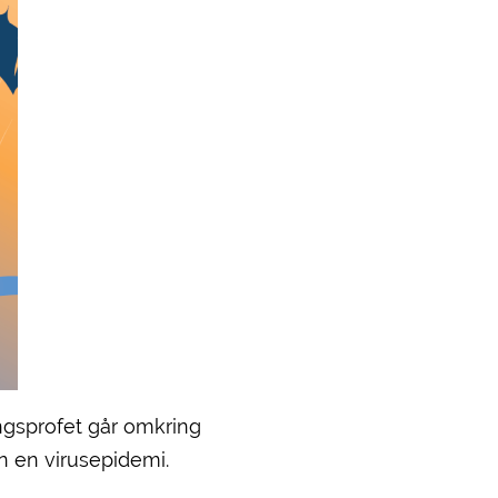
ångsprofet går omkring
n en virusepidemi.