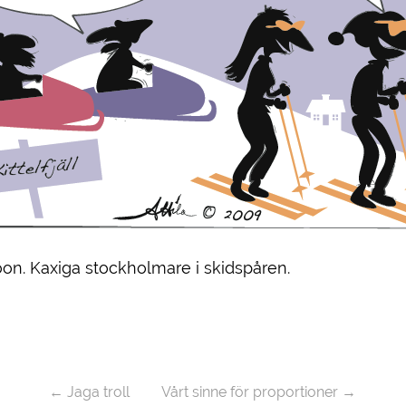
oon. Kaxiga stockholmare i skidspåren.
←
Jaga troll
Vårt sinne för proportioner
→