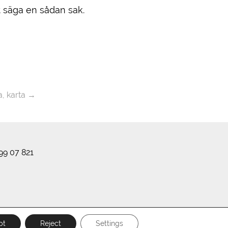
tt säga en sådan sak.
, karta
→
99 07 821
pt
Reject
Settings