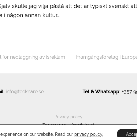
älv skulle jag vilja påstå att det är typiskt svenskt a
ra i någon annan kultur…
 för nedläggning av isreklam
Framgångsföretag i Europa
il
:
info@tecknare.se
Tel & Whatsapp:
+357 9
Privacy policy
Tecknare.se - Kreativ byrå
Powered by
Wordpress
Lemesos by
RT
t experience on our website. Read our
privacy policy.
Acce