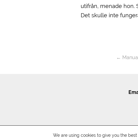
utifrån, menade hon. Sj
Det skulle inte funge
←
Manual
Ema
We are using cookies to give you the bes