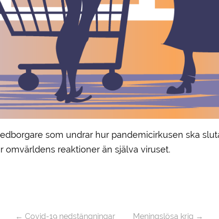
 medborgare som undrar hur pandemicirkusen ska slu
ör omvärldens reaktioner än själva viruset.
←
Covid-19 nedstängningar
Meningslösa krig
→