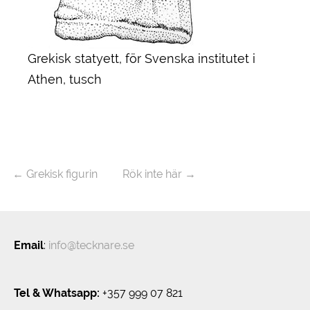
Grekisk statyett, för Svenska institutet i
Athen, tusch
←
Grekisk figurin
Rök inte här
→
Email
:
info@tecknare.se
Tel & Whatsapp:
+357 999 07 821